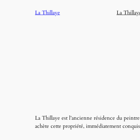
Aller
La Thillaye
La Thillay
au
contenu
La Thillaye est l’ancienne résidence du pei
achète cette propriété, immédiatement conquis p