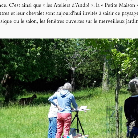
ence. C’est ainsi que « les Ateliers d’André », la « Petite Maiso
intres et leur chevalet sont aujourd’hui invités à saisir ce paysag
usique ou le salon, les fenêtres ouvertes sur le merveilleux jardi